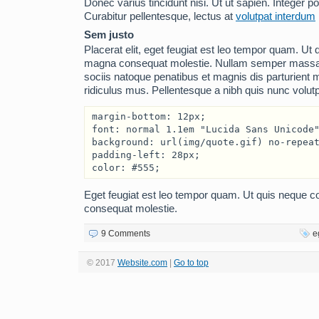
Donec varius tincidunt nisi. Ut ut sapien. Integer p
Curabitur pellentesque, lectus at
volutpat interdum
Sem justo
Placerat elit, eget feugiat est leo tempor quam. Ut 
magna consequat molestie. Nullam semper massa 
sociis natoque penatibus et magnis dis parturient 
ridiculus mus. Pellentesque a nibh quis nunc volut
margin-bottom: 12px;

font: normal 1.1em "Lucida Sans Unicode"
background: url(img/quote.gif) no-repeat
padding-left: 28px;

color: #555;
Eget feugiat est leo tempor quam. Ut quis neque c
consequat molestie.
9 Comments
e
© 2017
Website.com
|
Go to top