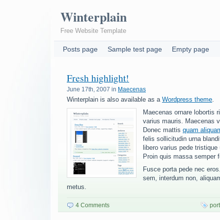
Winterplain
Free Website Template
Posts page
Sample test page
Empty page
Fresh highlight!
June 17th, 2007 in
Maecenas
Winterplain is also available as a
Wordpress theme
.
Maecenas ornare lobortis r
varius mauris. Maecenas vi
Donec mattis
quam aliqua
felis sollicitudin urna bland
libero varius pede tristique 
Proin quis massa semper fe
Fusce porta pede nec ero
sem, interdum non, aliquam
metus.
4 Comments
port